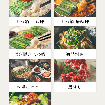
もつ鍋 しお味
もつ鍋 麻辣味
通販限定もつ鍋
逸品料理
お得なセット
馬刺し