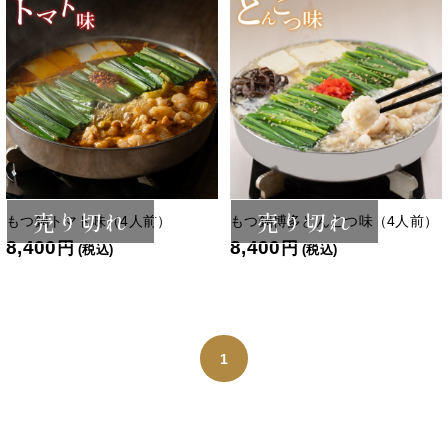
売り切れ
売り切れ
もつ鍋トマト味（4人前）
もつ鍋博多とんこつ味（4人前）
8,400
8,400
円
円
(税込)
(税込)
1