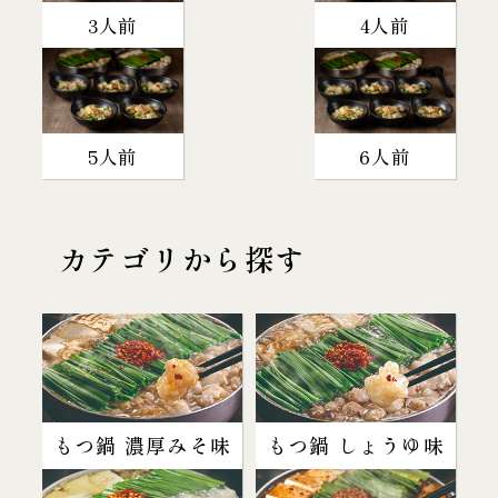
3人前
4人前
5人前
6人前
カテゴリから探す
もつ鍋 濃厚みそ味
もつ鍋 しょうゆ味