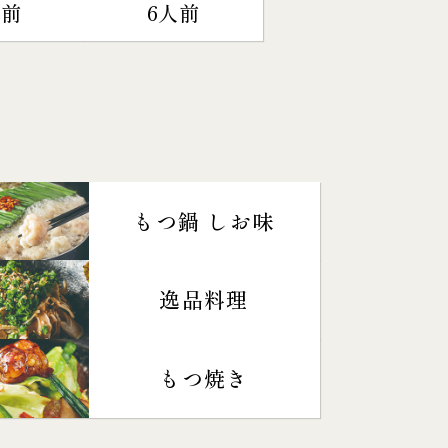
人前
6人前
もつ鍋 しお味
逸品料理
もつ焼き