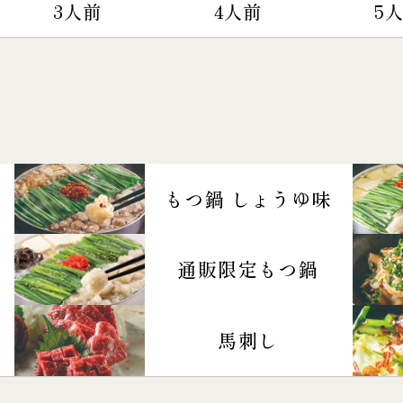
3人前
4人前
5
もつ鍋 しょうゆ味
通販限定もつ鍋
馬刺し