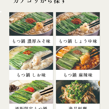
カテゴリから探す
もつ鍋 濃厚みそ味
もつ鍋 しょうゆ味
もつ鍋 しお味
もつ鍋 麻辣味
通販限定もつ鍋
逸品料理