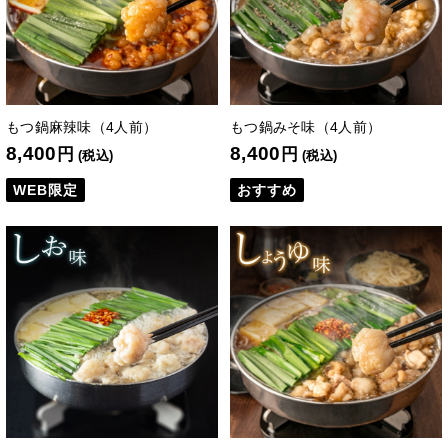
もつ鍋麻辣味（4人前）
もつ鍋みそ味（4人前）
8,400
8,400
円
円
(税込)
(税込)
WEB限定
おすすめ