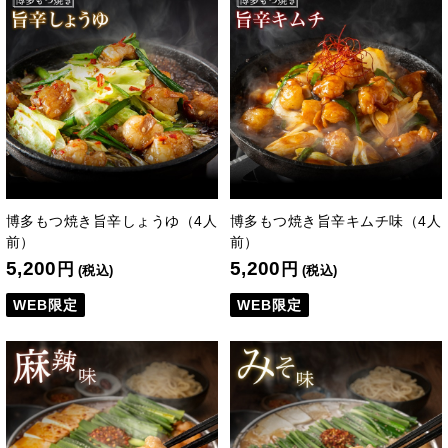
博多もつ焼き旨辛しょうゆ（4人
博多もつ焼き旨辛キムチ味（4人
前）
前）
5,200
5,200
円
円
(税込)
(税込)
WEB限定
WEB限定