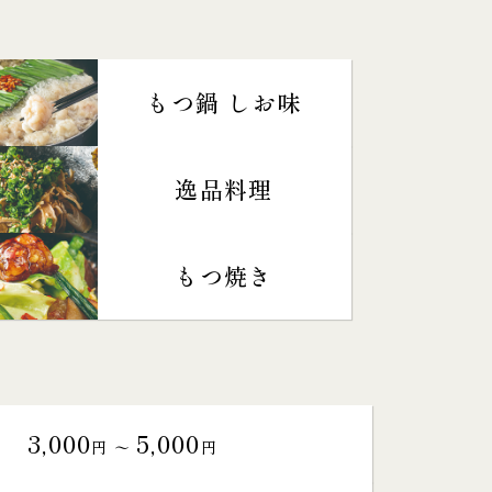
もつ鍋 しお味
逸品料理
もつ焼き
3,000
5,000
円 〜
円