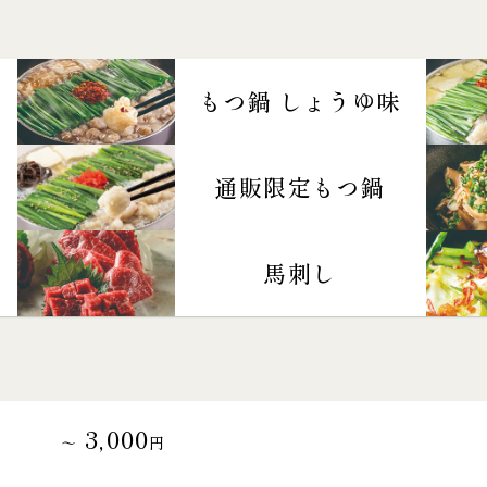
もつ鍋 しょうゆ味
通販限定もつ鍋
馬刺し
3,000
～
円