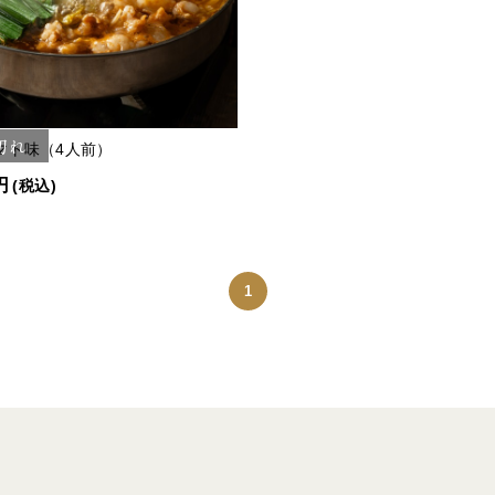
切れ
マト味（4人前）
円
(税込)
1