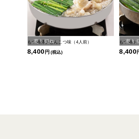
売り切れ
売り
もつ鍋博多とんこつ味（4人前）
もつ鍋ト
8,400
8,400
円
(税込)