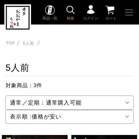
商品一覧
検索
ログイン
カート
TOP
5人前
5人前
対象商品：
3件
通常／定期：
通常購入可能
表示順 :
価格が安い