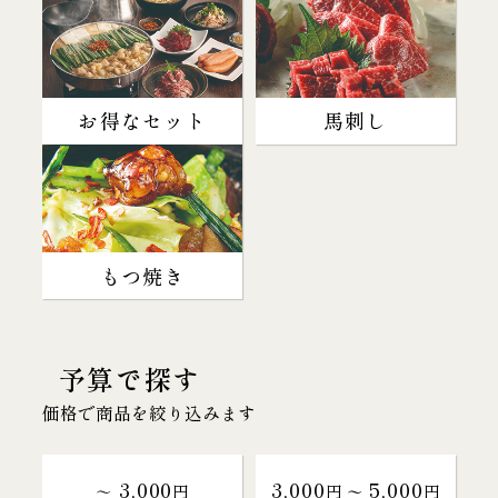
お得なセット
馬刺し
もつ焼き
予算で探す
価格で商品を絞り込みます
3,000
3,000
5,000
～
円
円 〜
円