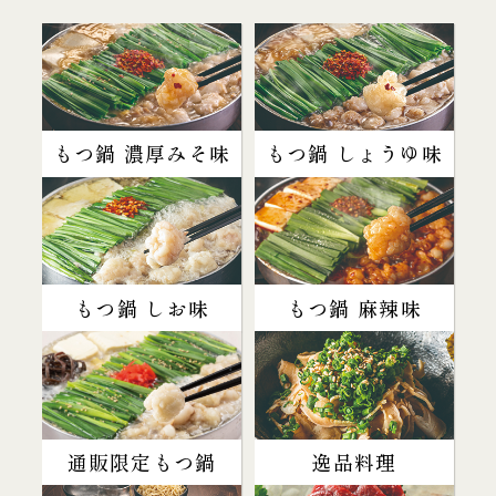
もつ鍋 濃厚みそ味
もつ鍋 しょうゆ味
もつ鍋 しお味
もつ鍋 麻辣味
通販限定もつ鍋
逸品料理