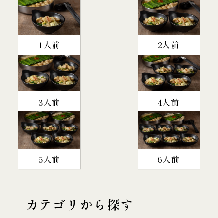
1人前
2人前
3人前
4人前
5人前
6人前
カテゴリから探す