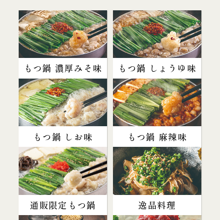
もつ鍋 濃厚みそ味
もつ鍋 しょうゆ味
もつ鍋 しお味
もつ鍋 麻辣味
通販限定もつ鍋
逸品料理