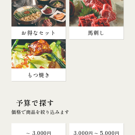
お得なセット
馬刺し
もつ焼き
予算で探す
価格で商品を絞り込みます
3,000
3,000
5,000
～
円
円 〜
円