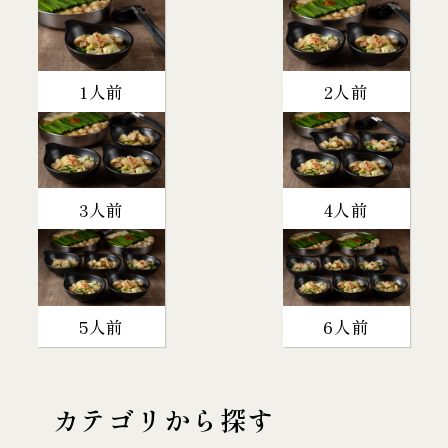
1人前
2人前
3人前
4人前
5人前
6人前
カテゴリから探す