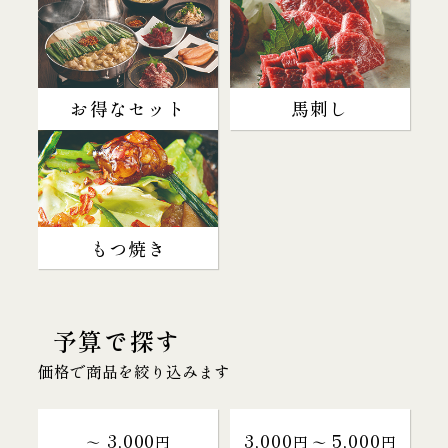
お得なセット
馬刺し
もつ焼き
予算で探す
価格で商品を絞り込みます
3,000
3,000
5,000
～
円
円 〜
円