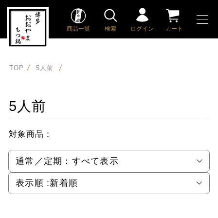
商品一覧
検索
ログイン
カート
TOP
5人前
5人前
対象商品：
通常／定期：
すべて表示
表示順 :
新着順