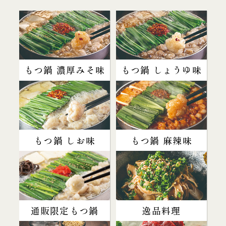
もつ鍋 濃厚みそ味
もつ鍋 しょうゆ味
もつ鍋 しお味
もつ鍋 麻辣味
通販限定もつ鍋
逸品料理