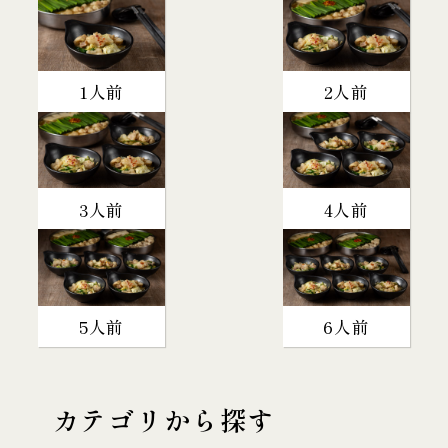
1人前
2人前
3人前
4人前
5人前
6人前
カテゴリから探す