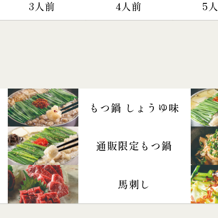
3人前
4人前
5
もつ鍋 しょうゆ味
通販限定もつ鍋
馬刺し