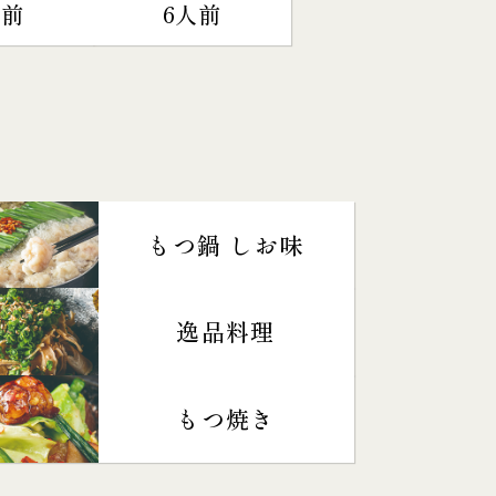
人前
6人前
もつ鍋 しお味
逸品料理
もつ焼き