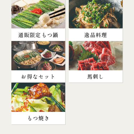
通販限定もつ鍋
逸品料理
お得なセット
馬刺し
もつ焼き