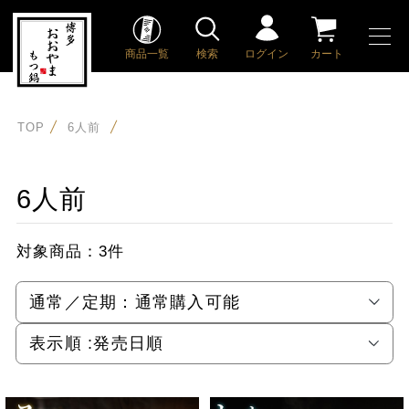
商品一覧
検索
ログイン
カート
TOP
6人前
6人前
対象商品：
3件
通常／定期：
通常購入可能
表示順 :
発売日順