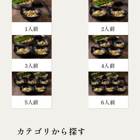
1人前
2人前
3人前
4人前
5人前
6人前
カテゴリから探す