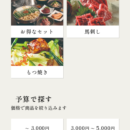
お得なセット
馬刺し
もつ焼き
予算で探す
価格で商品を絞り込みます
3,000
3,000
5,000
～
円
円 〜
円