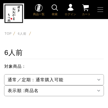
商品一覧
検索
ログイン
カート
TOP
6人前
6人前
対象商品：
通常／定期：
通常購入可能
表示順 :
商品名