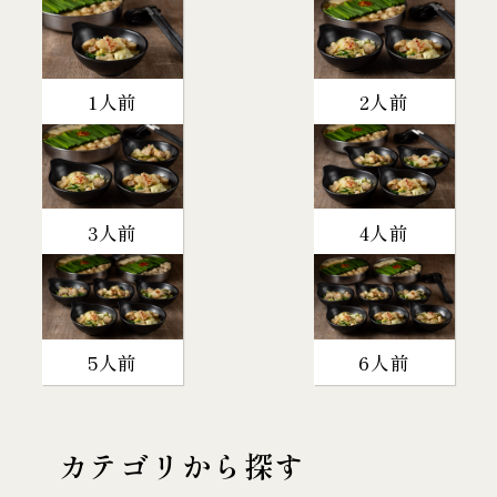
1人前
2人前
3人前
4人前
5人前
6人前
カテゴリから探す