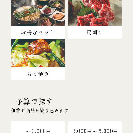
お得なセット
馬刺し
もつ焼き
予算で探す
価格で商品を絞り込みます
3,000
3,000
5,000
～
円
円 〜
円