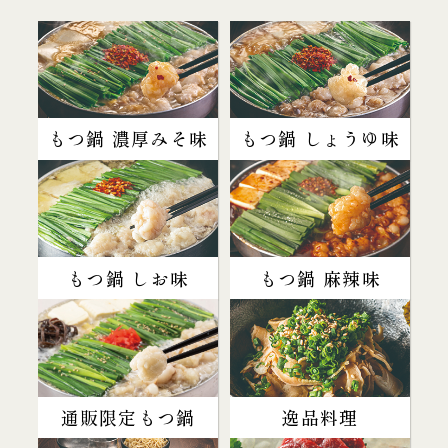
もつ鍋 濃厚みそ味
もつ鍋 しょうゆ味
もつ鍋 しお味
もつ鍋 麻辣味
通販限定もつ鍋
逸品料理