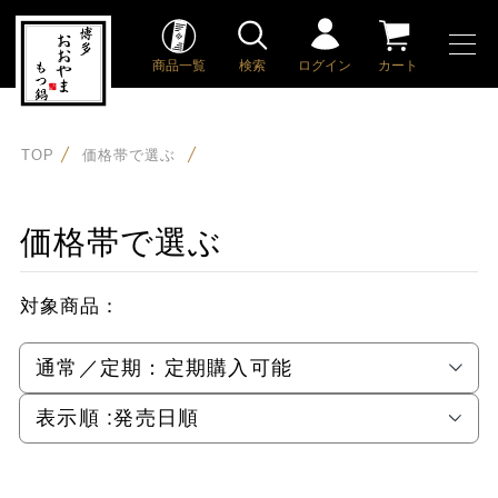
商品一覧
検索
ログイン
カート
TOP
価格帯で選ぶ
価格帯で選ぶ
対象商品：
通常／定期：
定期購入可能
表示順 :
発売日順