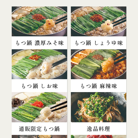
もつ鍋 濃厚みそ味
もつ鍋 しょうゆ味
もつ鍋 しお味
もつ鍋 麻辣味
通販限定もつ鍋
逸品料理