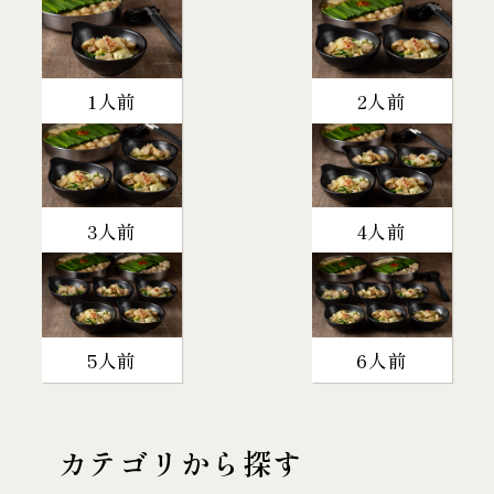
1人前
2人前
3人前
4人前
5人前
6人前
カテゴリから探す