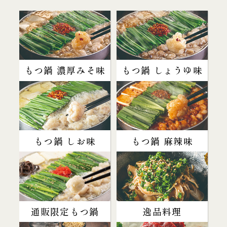
もつ鍋 濃厚みそ味
もつ鍋 しょうゆ味
もつ鍋 しお味
もつ鍋 麻辣味
通販限定もつ鍋
逸品料理