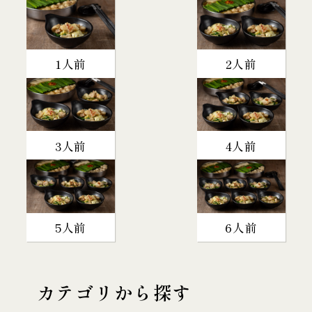
1人前
2人前
3人前
4人前
5人前
6人前
カテゴリから探す