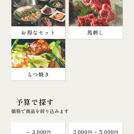
お得なセット
馬刺し
もつ焼き
予算で探す
価格で商品を絞り込みます
3,000
3,000
5,000
～
円
円 〜
円