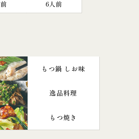
人前
6人前
もつ鍋 しお味
逸品料理
もつ焼き