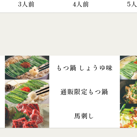
3人前
4人前
5
もつ鍋 しょうゆ味
通販限定もつ鍋
馬刺し