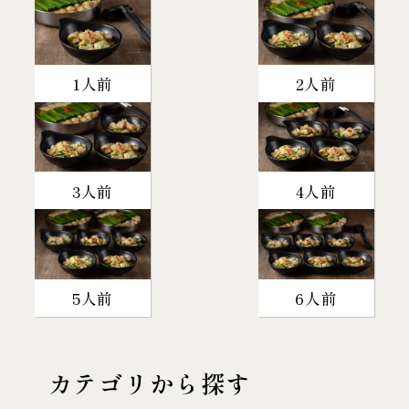
1人前
2人前
3人前
4人前
5人前
6人前
カテゴリから探す