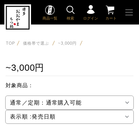
商品一覧
検索
ログイン
カート
TOP
価格帯で選ぶ
~3,000円
~3,000円
対象商品：
通常／定期：
通常購入可能
表示順 :
発売日順