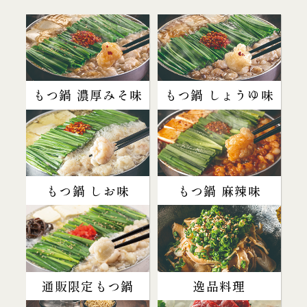
もつ鍋 濃厚みそ味
もつ鍋 しょうゆ味
もつ鍋 しお味
もつ鍋 麻辣味
通販限定もつ鍋
逸品料理