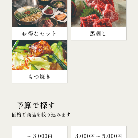
お得なセット
馬刺し
もつ焼き
予算で探す
価格で商品を絞り込みます
3,000
3,000
5,000
～
円
円 〜
円