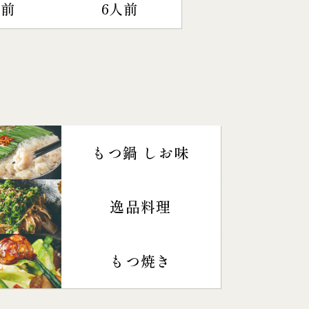
人前
6人前
もつ鍋 しお味
逸品料理
もつ焼き