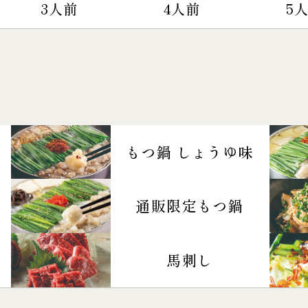
3人前
4人前
5
もつ鍋 しょうゆ味
通販限定もつ鍋
馬刺し