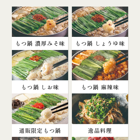
もつ鍋 濃厚みそ味
もつ鍋 しょうゆ味
もつ鍋 しお味
もつ鍋 麻辣味
通販限定もつ鍋
逸品料理