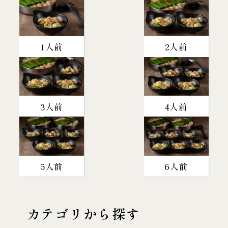
1人前
2人前
3人前
4人前
5人前
6人前
カテゴリから探す