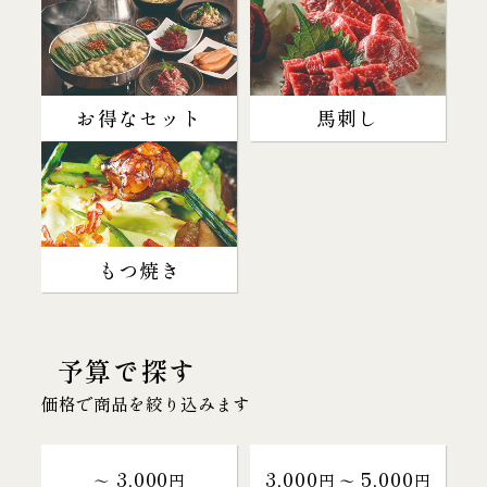
お得なセット
馬刺し
もつ焼き
予算で探す
価格で商品を絞り込みます
3,000
3,000
5,000
～
円
円 〜
円