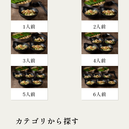
1人前
2人前
3人前
4人前
5人前
6人前
カテゴリから探す