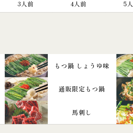
3人前
4人前
5
もつ鍋 しょうゆ味
通販限定もつ鍋
馬刺し