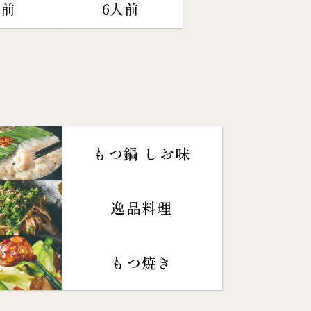
人前
6人前
もつ鍋 しお味
逸品料理
もつ焼き