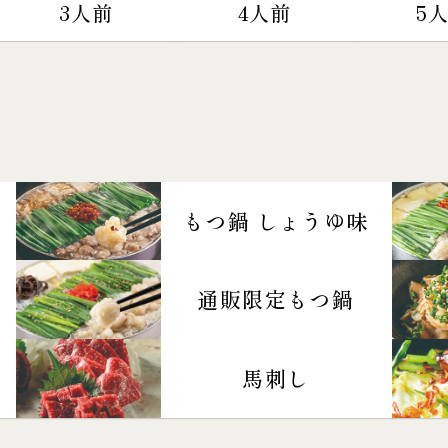
3人前
4人前
5
もつ鍋 しょうゆ味
通販限定もつ鍋
馬刺し