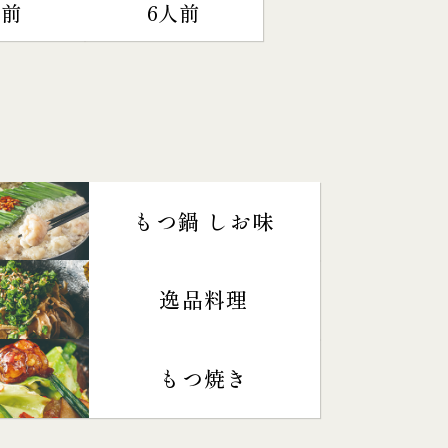
人前
6人前
もつ鍋 しお味
逸品料理
もつ焼き