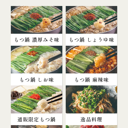
もつ鍋 濃厚みそ味
もつ鍋 しょうゆ味
もつ鍋 しお味
もつ鍋 麻辣味
通販限定もつ鍋
逸品料理