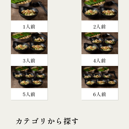
1人前
2人前
3人前
4人前
5人前
6人前
カテゴリから探す