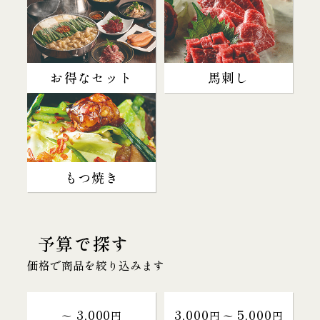
お得なセット
馬刺し
もつ焼き
予算で探す
価格で商品を絞り込みます
3,000
3,000
5,000
～
円
円 〜
円