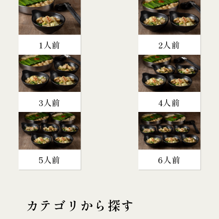
1人前
2人前
3人前
4人前
5人前
6人前
カテゴリから探す