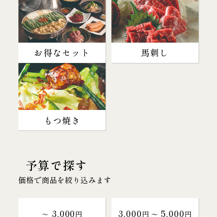
お得なセット
馬刺し
もつ焼き
予算で探す
価格で商品を絞り込みます
3,000
3,000
5,000
～
円
円 〜
円