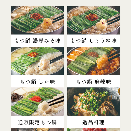
もつ鍋 濃厚みそ味
もつ鍋 しょうゆ味
もつ鍋 しお味
もつ鍋 麻辣味
通販限定もつ鍋
逸品料理