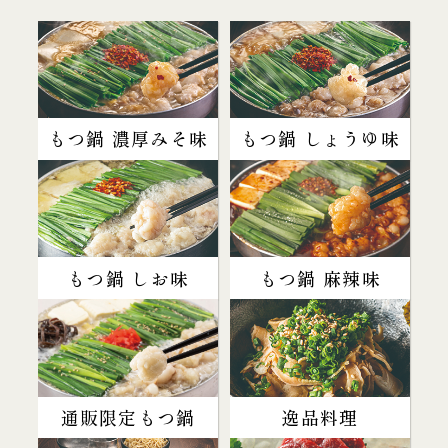
もつ鍋 濃厚みそ味
もつ鍋 しょうゆ味
もつ鍋 しお味
もつ鍋 麻辣味
通販限定もつ鍋
逸品料理