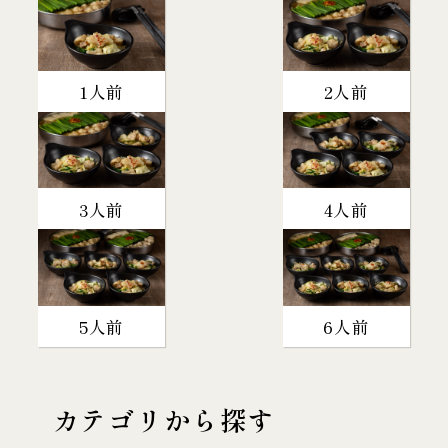
1人前
2人前
3人前
4人前
5人前
6人前
カテゴリから探す