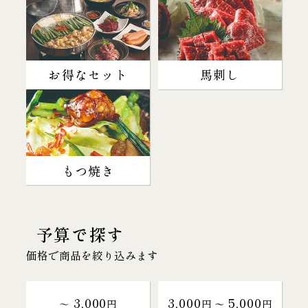
お得なセット
馬刺し
もつ焼き
予算で探す
価格で商品を絞り込みます
3,000
3,000
5,000
～
円
円 〜
円