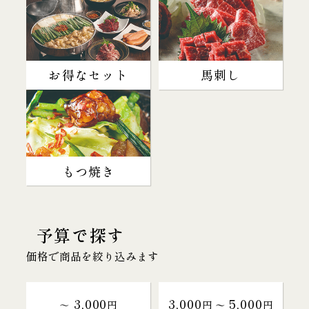
お得なセット
馬刺し
もつ焼き
予算で探す
価格で商品を絞り込みます
3,000
3,000
5,000
～
円
円 〜
円