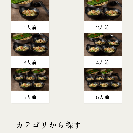
1人前
2人前
3人前
4人前
5人前
6人前
カテゴリから探す