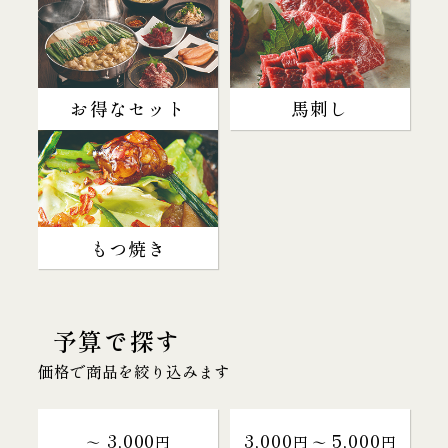
お得なセット
馬刺し
もつ焼き
予算で探す
価格で商品を絞り込みます
3,000
3,000
5,000
～
円
円 〜
円