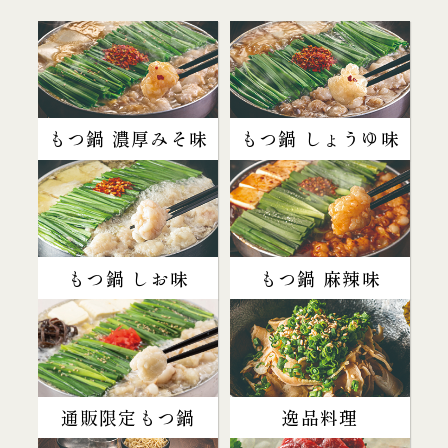
もつ鍋 濃厚みそ味
もつ鍋 しょうゆ味
もつ鍋 しお味
もつ鍋 麻辣味
通販限定もつ鍋
逸品料理