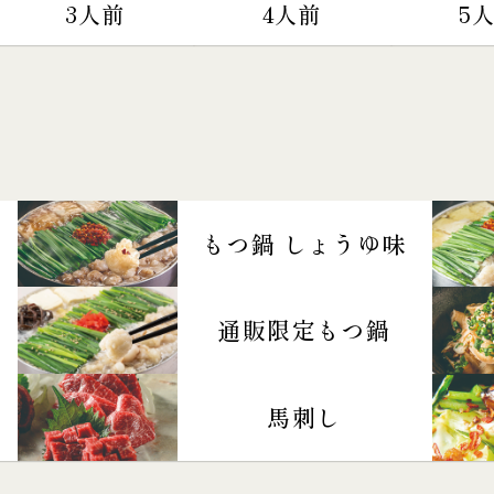
3人前
4人前
5
もつ鍋 しょうゆ味
通販限定もつ鍋
馬刺し