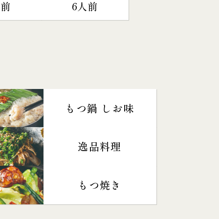
人前
6人前
もつ鍋 しお味
逸品料理
もつ焼き