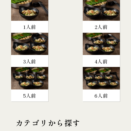
1人前
2人前
3人前
4人前
5人前
6人前
カテゴリから探す