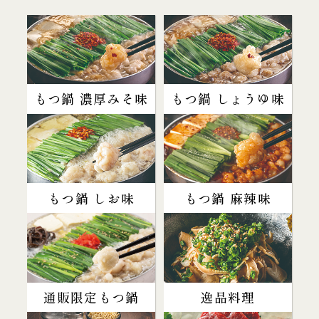
もつ鍋 濃厚みそ味
もつ鍋 しょうゆ味
もつ鍋 しお味
もつ鍋 麻辣味
通販限定もつ鍋
逸品料理