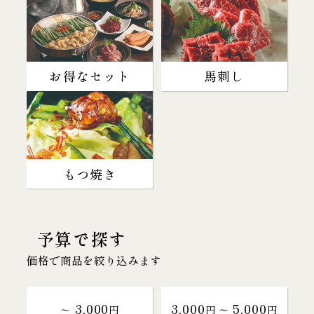
お得なセット
馬刺し
もつ焼き
予算で探す
価格で商品を絞り込みます
3,000
3,000
5,000
～
円
円 〜
円