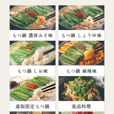
もつ鍋 濃厚みそ味
もつ鍋 しょうゆ味
もつ鍋 しお味
もつ鍋 麻辣味
通販限定もつ鍋
逸品料理