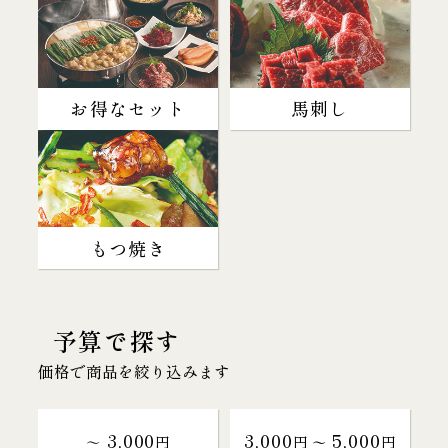
お得なセット
馬刺し
もつ焼き
予算で探す
価格で商品を絞り込みます
3,000
3,000
5,000
～
円
円 〜
円