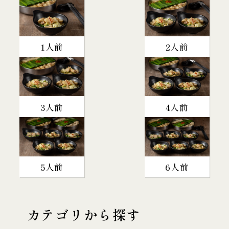
1人前
2人前
3人前
4人前
5人前
6人前
カテゴリから探す