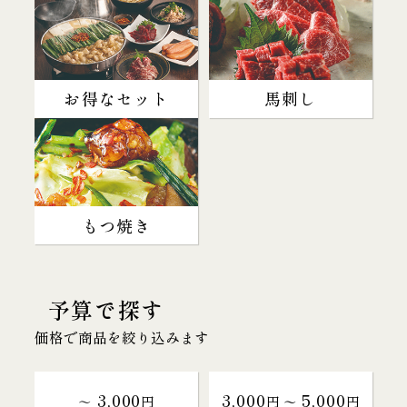
お得なセット
馬刺し
もつ焼き
予算で探す
価格で商品を絞り込みます
3,000
3,000
5,000
～
円
円 〜
円