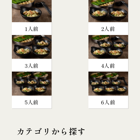
1人前
2人前
3人前
4人前
5人前
6人前
カテゴリから探す