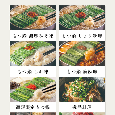
もつ鍋 濃厚みそ味
もつ鍋 しょうゆ味
もつ鍋 しお味
もつ鍋 麻辣味
通販限定もつ鍋
逸品料理