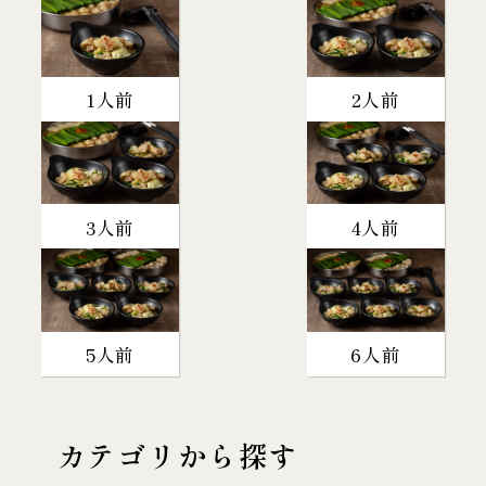
1人前
2人前
3人前
4人前
5人前
6人前
カテゴリから探す