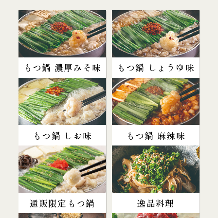
もつ鍋 濃厚みそ味
もつ鍋 しょうゆ味
もつ鍋 しお味
もつ鍋 麻辣味
通販限定もつ鍋
逸品料理