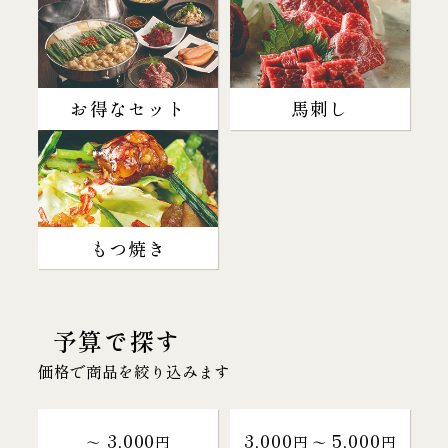
お得なセット
馬刺し
もつ焼き
予算で探す
価格で商品を絞り込みます
3,000
3,000
5,000
～
円
円 〜
円