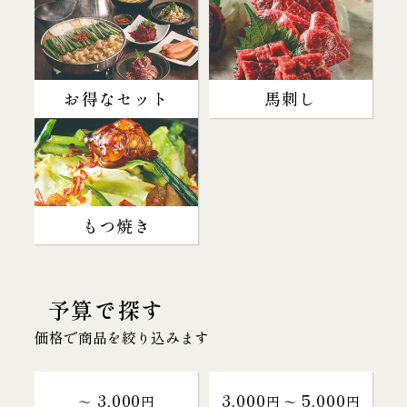
お得なセット
馬刺し
もつ焼き
予算で探す
価格で商品を絞り込みます
3,000
3,000
5,000
～
円
円 〜
円