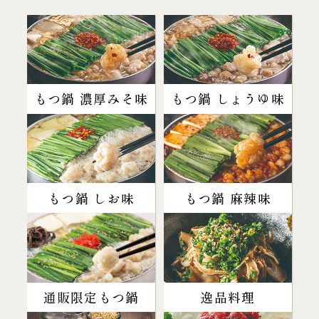
もつ鍋 濃厚みそ味
もつ鍋 しょうゆ味
もつ鍋 しお味
もつ鍋 麻辣味
通販限定もつ鍋
逸品料理