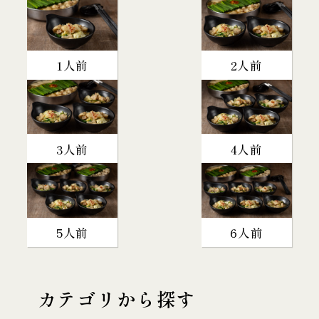
1人前
2人前
3人前
4人前
5人前
6人前
カテゴリから探す