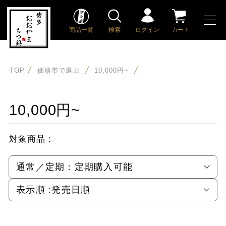
商品一覧
検索
ログイン
カート
TOP
価格帯で選ぶ
10,000円~
10,000円~
対象商品：
通常／定期：
定期購入可能
表示順 :
発売日順