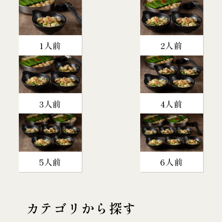
1人前
2人前
3人前
4人前
5人前
6人前
カテゴリから探す