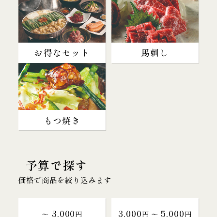
お得なセット
馬刺し
もつ焼き
予算で探す
価格で商品を絞り込みます
3,000
3,000
5,000
～
円
円 〜
円