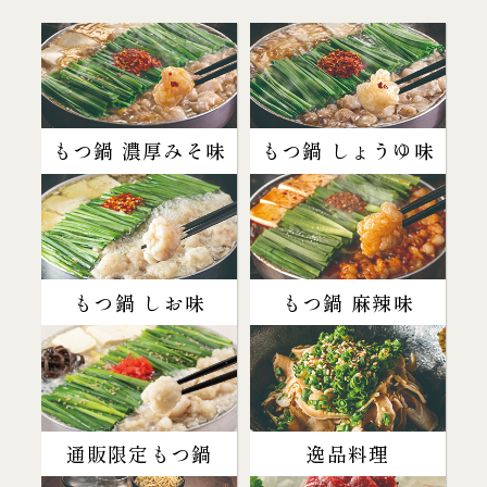
もつ鍋 濃厚みそ味
もつ鍋 しょうゆ味
もつ鍋 しお味
もつ鍋 麻辣味
通販限定もつ鍋
逸品料理