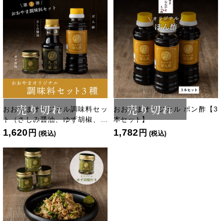
売り切れ
売り切れ
おおやまオリジナル調味料セッ
おおやまオリジナル ポン酢【3
ト（さしみ醤油、ゆず胡椒、ポ
本セット】
ン酢）
1,620
1,782
円
円
(税込)
(税込)