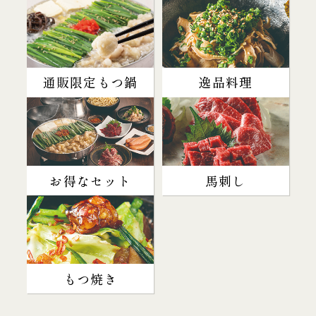
通販限定もつ鍋
逸品料理
お得なセット
馬刺し
もつ焼き