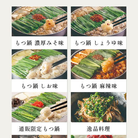
もつ鍋 濃厚みそ味
もつ鍋 しょうゆ味
もつ鍋 しお味
もつ鍋 麻辣味
通販限定もつ鍋
逸品料理