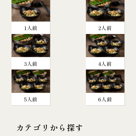
1人前
2人前
3人前
4人前
5人前
6人前
カテゴリから探す