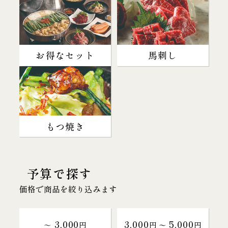
お得なセット
馬刺し
もつ焼き
予算で探す
価格で商品を絞り込みます
3,000
3,000
5,000
～
円
円 〜
円