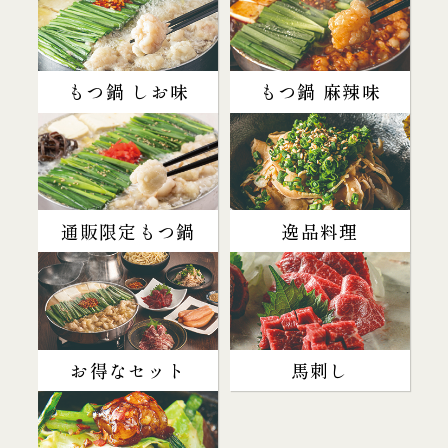
もつ鍋 しお味
もつ鍋 麻辣味
通販限定もつ鍋
逸品料理
お得なセット
馬刺し