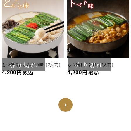
売り切れ
売り切れ
もつ鍋博多とんこつ味（2人前）
もつ鍋トマト味（2人前）
4,200
4,200
円
円
(税込)
(税込)
1