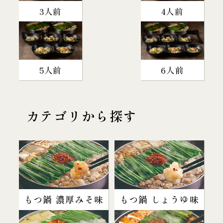
3人前
4人前
5人前
6人前
カテゴリから探す
もつ鍋 濃厚みそ味
もつ鍋 しょうゆ味