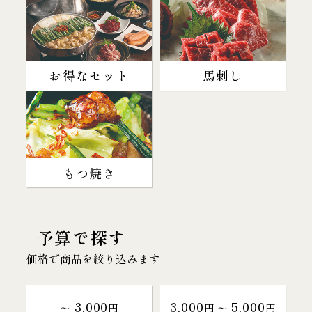
お得なセット
馬刺し
もつ焼き
予算で探す
価格で商品を絞り込みます
3,000
3,000
5,000
～
円
円 〜
円