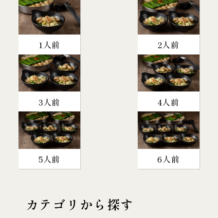
1人前
2人前
3人前
4人前
5人前
6人前
カテゴリから探す