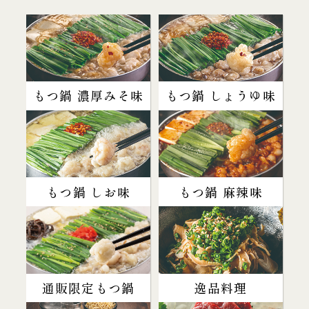
もつ鍋 濃厚みそ味
もつ鍋 しょうゆ味
もつ鍋 しお味
もつ鍋 麻辣味
通販限定もつ鍋
逸品料理