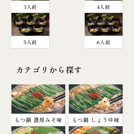
3人前
4人前
5人前
6人前
カテゴリから探す
もつ鍋 濃厚みそ味
もつ鍋 しょうゆ味