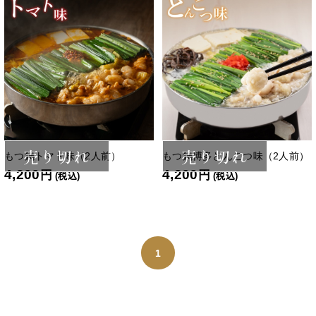
売り切れ
売り切れ
もつ鍋トマト味（2人前）
もつ鍋博多とんこつ味（2人前）
4,200
4,200
円
円
(税込)
(税込)
1