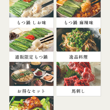
もつ鍋 しお味
もつ鍋 麻辣味
通販限定もつ鍋
逸品料理
お得なセット
馬刺し