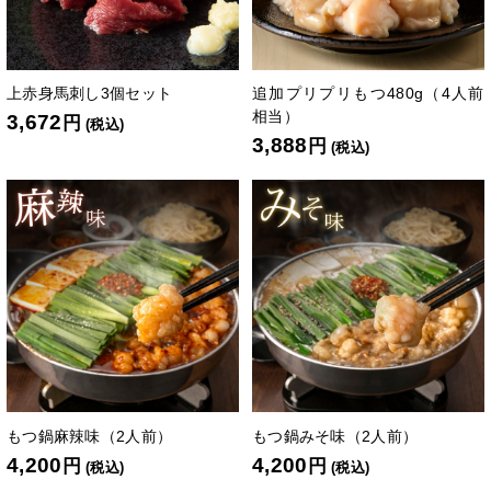
上赤身馬刺し3個セット
追加プリプリもつ480g（4人前
相当）
3,672
円
(税込)
3,888
円
(税込)
もつ鍋麻辣味（2人前）
もつ鍋みそ味（2人前）
4,200
4,200
円
円
(税込)
(税込)