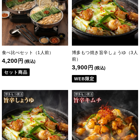
食べ比べセット（1人前）
博多もつ焼き旨辛しょうゆ（3人
前）
4,200
円
(税込)
3,900
円
(税込)
セット商品
WEB限定