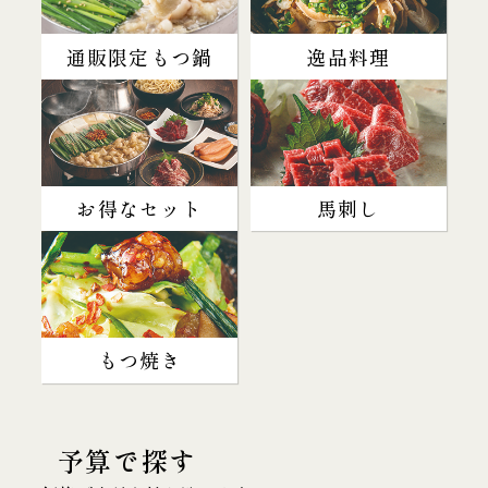
通販限定もつ鍋
逸品料理
お得なセット
馬刺し
もつ焼き
予算で探す