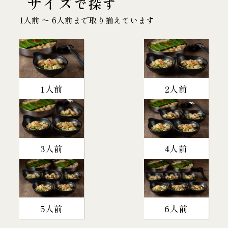
サイズ
で探す
1人前 〜 6人前まで取り揃えています
1人前
2人前
3人前
4人前
5人前
6人前