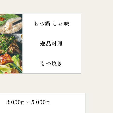
もつ鍋 しお味
逸品料理
もつ焼き
3,000
5,000
円 〜
円