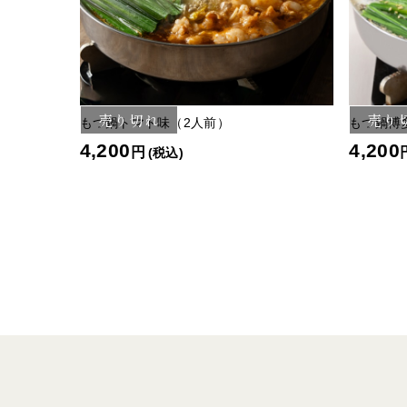
売り切れ
売り
もつ鍋トマト味（2人前）
もつ鍋博
4,200
4,200
円
(税込)