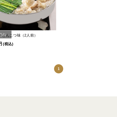
切れ
多とんこつ味（2人前）
円
(税込)
1