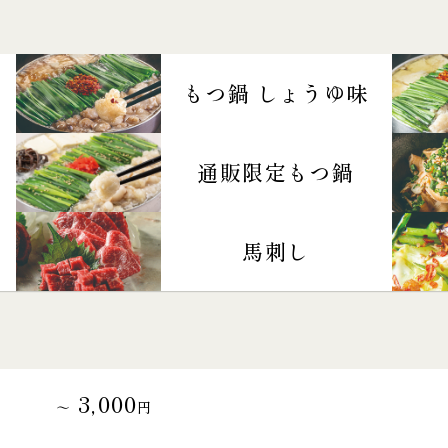
もつ鍋 しょうゆ味
通販限定もつ鍋
馬刺し
3,000
～
円