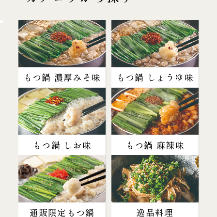
もつ鍋 濃厚みそ味
もつ鍋 しょうゆ味
もつ鍋 しお味
もつ鍋 麻辣味
通販限定もつ鍋
逸品料理