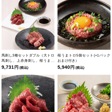
馬刺し3種セットダブル（大トロ
桜うまトロ5個セット(+1パック
馬刺し、上赤身刺し、桜うまト
おまけ付き）
ロ各2個）
9,731
5,940
円
円
(税込)
(税込)