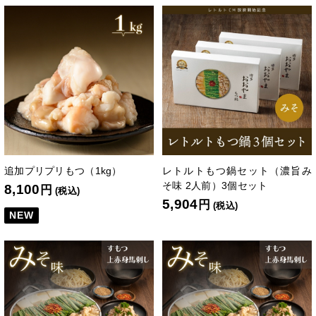
追加プリプリもつ（1kg）
レトルトもつ鍋セット（濃旨み
そ味 2人前）3個セット
8,100
円
(税込)
5,904
円
(税込)
NEW