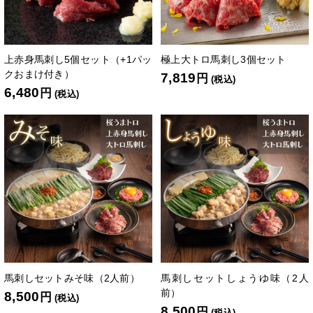
上赤身馬刺し5個セット（+1パッ
極上大トロ馬刺し3個セット
クおまけ付き）
7,819
円
(税込)
6,480
円
(税込)
馬刺しセットみそ味（2人前）
馬刺しセットしょうゆ味（2人
前）
8,500
円
(税込)
8,500
円
(税込)