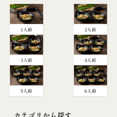
1人前
2人前
3人前
4人前
5人前
6人前
カテゴリから探す