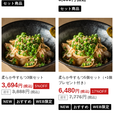
セット商品
セット商品
柔らか牛すもつ3個セット
柔らか牛すもつ5個セット（+1個
プレゼント付き）
3,694
円
5%OFF
(税込)
6,480
3,888
円
円
17%OFF
(税込)
(税込)
通常
7,776
円
(税込)
通常
NEW
おすすめ
WEB限定
NEW
おすすめ
WEB限定