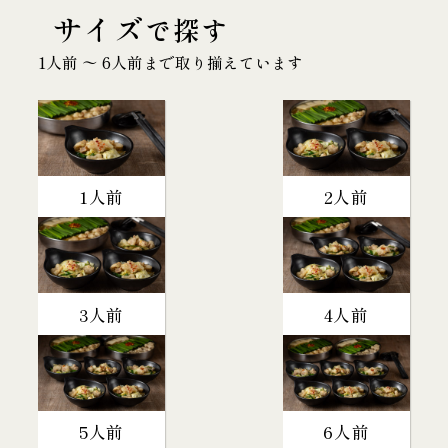
サイズ
で探す
1人前 〜 6人前まで取り揃えています
1人前
2人前
3人前
4人前
5人前
6人前