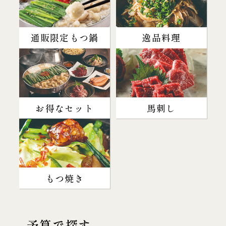
通販限定もつ鍋
逸品料理
お得なセット
馬刺し
もつ焼き
予算で探す