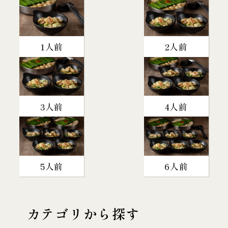
1人前
2人前
3人前
4人前
5人前
6人前
カテゴリから探す