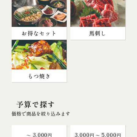
お得なセット
馬刺し
もつ焼き
予算で探す
価格で商品を絞り込みます
3,000
3,000
5,000
～
円
円 〜
円