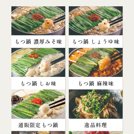
もつ鍋 濃厚みそ味
もつ鍋 しょうゆ味
もつ鍋 しお味
もつ鍋 麻辣味
通販限定もつ鍋
逸品料理