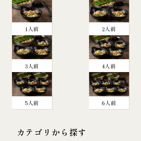
1人前
2人前
3人前
4人前
5人前
6人前
カテゴリから探す