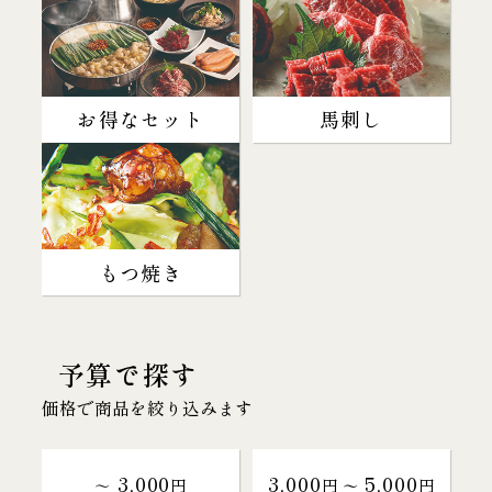
お得なセット
馬刺し
もつ焼き
予算で探す
価格で商品を絞り込みます
3,000
3,000
5,000
～
円
円 〜
円