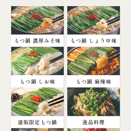
もつ鍋 濃厚みそ味
もつ鍋 しょうゆ味
もつ鍋 しお味
もつ鍋 麻辣味
通販限定もつ鍋
逸品料理