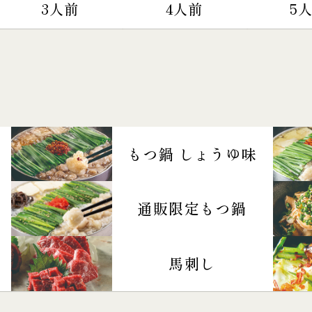
3人前
4人前
5
もつ鍋 しょうゆ味
通販限定もつ鍋
馬刺し