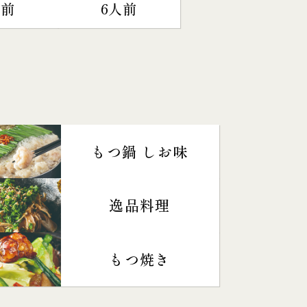
人前
6人前
もつ鍋 しお味
逸品料理
もつ焼き