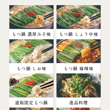
もつ鍋 濃厚みそ味
もつ鍋 しょうゆ味
もつ鍋 しお味
もつ鍋 麻辣味
通販限定もつ鍋
逸品料理