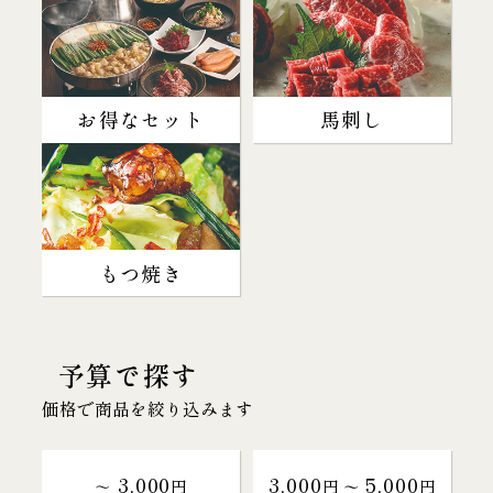
お得なセット
馬刺し
もつ焼き
予算で探す
価格で商品を絞り込みます
3,000
3,000
5,000
～
円
円 〜
円