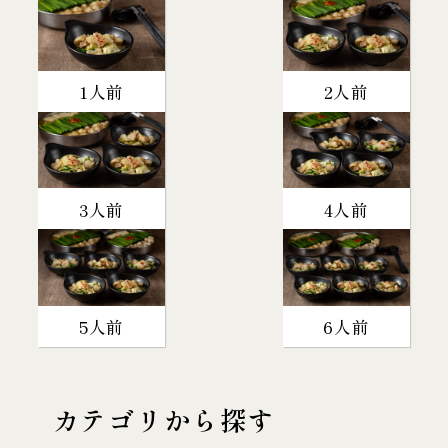
1人前
2人前
3人前
4人前
5人前
6人前
カテゴリから探す