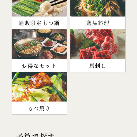
通販限定もつ鍋
逸品料理
お得なセット
馬刺し
もつ焼き
予算で探す