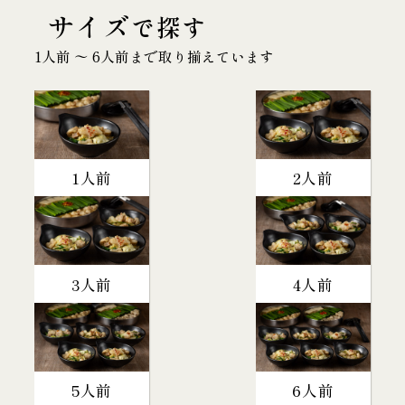
サイズ
で探す
1人前 〜 6人前まで取り揃えています
1人前
2人前
3人前
4人前
5人前
6人前