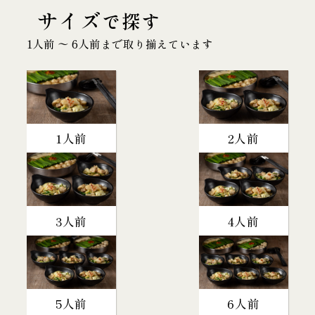
サイズ
で探す
1人前 〜 6人前まで取り揃えています
1人前
2人前
3人前
4人前
5人前
6人前