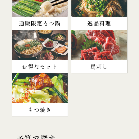
通販限定もつ鍋
逸品料理
お得なセット
馬刺し
もつ焼き
予算で探す