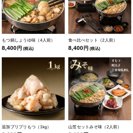
もつ鍋しょうゆ味（4人前）
食べ比べセット（2人前）
8,400
8,400
円
円
(税込)
(税込)
追加プリプリもつ（1kg）
山笠セットみそ味（2人前）