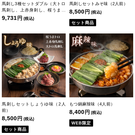
馬刺し3種セットダブル（大トロ
馬刺しセットみそ味（2人前）
馬刺し、上赤身刺し、桜うまト
8,500
円
(税込)
ロ各2個）
9,731
円
(税込)
セット商品
馬刺しセットしょうゆ味（2人
もつ鍋麻辣味（4人前）
前）
8,400
円
(税込)
8,500
円
(税込)
WEB限定
セット商品