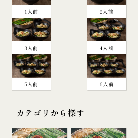
1人前
2人前
3人前
4人前
5人前
6人前
カテゴリから探す