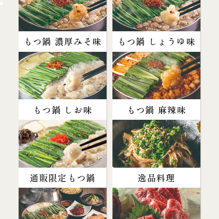
もつ鍋 濃厚みそ味
もつ鍋 しょうゆ味
もつ鍋 しお味
もつ鍋 麻辣味
通販限定もつ鍋
逸品料理