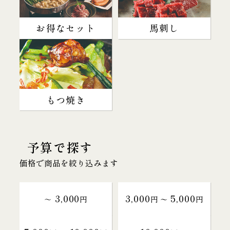
お得なセット
馬刺し
もつ焼き
予算で探す
価格で商品を絞り込みます
3,000
3,000
5,000
～
円
円 〜
円