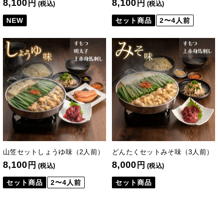
8,100
8,100
円
円
(税込)
(税込)
NEW
セット商品
2〜4人前
山笠セットしょうゆ味（2人前）
どんたくセットみそ味（3人前）
8,100
8,000
円
円
(税込)
(税込)
セット商品
2〜4人前
セット商品